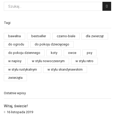
Tagi
bawełna
bestseller
czarno-biale
dla zwierząt
do ogrodu
do pokoju dziecięcego
do pokoju dziennego
koty
owce
psy
w napisy
w stylu nowoczesnym
w stylu retro
w stylu rustykalnym
w stylu skandynawskim
zwierzęta
Ostatnie wpisy
Witaj, świecie!
16 listopada 2019