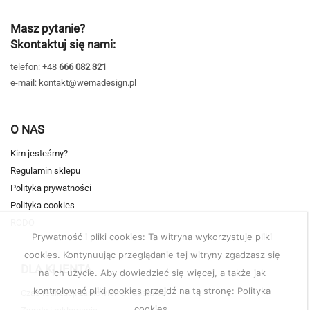
Masz pytanie?
Skontaktuj się nami:
telefon: +48
666 082 321
e-mail: kontakt@wemadesign.pl
O NAS
Kim jesteśmy?
Regulamin sklepu
Polityka prywatności
Polityka cookies
RODO
Prywatność i pliki cookies: Ta witryna wykorzystuje pliki
cookies. Kontynuując przeglądanie tej witryny zgadzasz się
DLA KLIENTA
na ich użycie. Aby dowiedzieć się więcej, a także jak
kontrolować pliki cookies przejdź na tą stronę: Polityka
Czas realizacji zamówienia i dostawa
cookies.