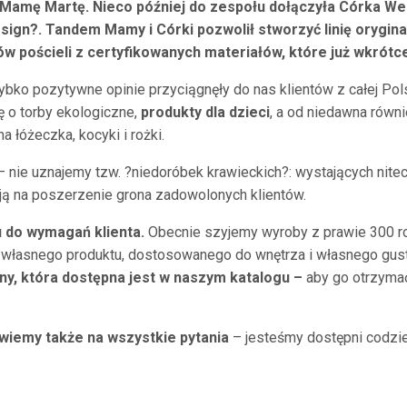
amę Martę. Nieco później do zespołu dołączyła Córka Weron
n?. Tandem Mamy i Córki pozwolił stworzyć linię oryginal
pościeli z certyfikowanych materiałów, które już wkrótce 
ybko pozytywne opinie przyciągnęły do nas klientów z całej Pol
ę o torby ekologiczne,
produkty dla dzieci
, a od niedawna równ
a łóżeczka, kocyki i rożki.
 nie uznajemy tzw. ?niedoróbek krawieckich?: wystających nite
ją na poszerzenie grona zadowolonych klientów.
 do wymagań klienta.
Obecnie szyjemy wyroby z prawie 300 ro
 własnego produktu, dostosowanego do wnętrza i własnego gus
ny, która dostępna jest w naszym katalogu –
aby go otrzyma
wiemy także na wszystkie pytania
– jesteśmy dostępni codzie