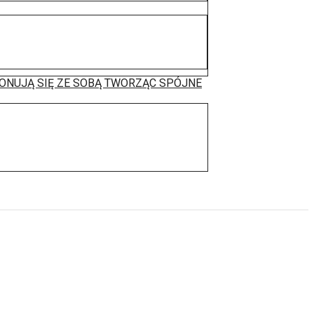
ONUJĄ SIĘ ZE SOBĄ TWORZĄC SPÓJNE