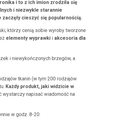
ika i to z ich imion zrodziła się
nych i niezwykle starannie
zaczęły cieszyć się popularnością.
ski, którzy cenią sobie wyroby tworzone
ież
elementy wyprawki
i
akcesoria dla
czek i niewykończonych brzegów, a
dzajów tkanin (w tym 200 rodzajów
tu.
Każdy produkt, jaki widzicie w
ć wystarczy napisać wiadomość na
nnie w godz. 8-20: