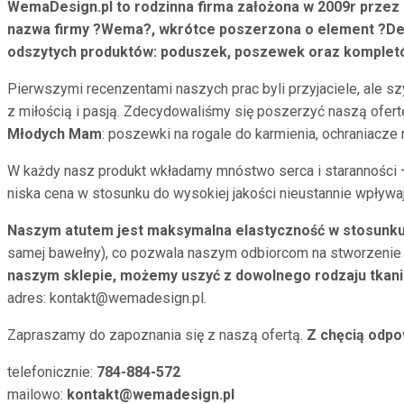
WemaDesign.pl to rodzinna firma założona w 2009r przez M
nazwa firmy ?Wema?, wkrótce poszerzona o element ?Desig
odszytych produktów: poduszek, poszewek oraz kompletów 
Pierwszymi recenzentami naszych prac byli przyjaciele, ale sz
z miłością i pasją. Zdecydowaliśmy się poszerzyć naszą ofert
Młodych Mam
: poszewki na rogale do karmienia, ochraniacze n
W każdy nasz produkt wkładamy mnóstwo serca i staranności –
niska cena w stosunku do wysokiej jakości nieustannie wpływa
Naszym atutem jest maksymalna elastyczność w stosunku
samej bawełny), co pozwala naszym odbiorcom na stworzenie
naszym sklepie, możemy uszyć z dowolnego rodzaju tkani
adres: kontakt@wemadesign.pl.
Zapraszamy do zapoznania się z naszą ofertą.
Z chęcią odpo
telefonicznie:
784-884-572
mailowo:
kontakt@wemadesign.pl